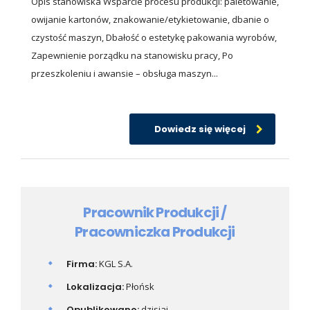
Opis stanowiska Wsparcie procesu produkcji: paletowanie,
owijanie kartonów, znakowanie/etykietowanie, dbanie o
czystość maszyn, Dbałość o estetykę pakowania wyrobów,
Zapewnienie porządku na stanowisku pracy, Po
przeszkoleniu i awansie – obsługa maszyn...
Dowiedz się więcej
Pracownik Produkcji /
Pracowniczka Produkcji
Firma:
KGL S.A.
Lokalizacja:
Płońsk
Opublikowano:
dzisiaj