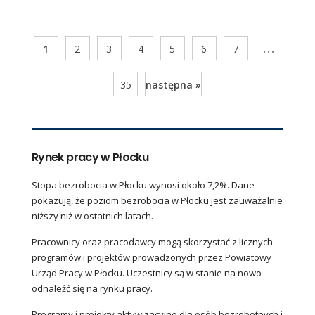
...
1
2
3
4
5
6
7
35
następna »
Rynek pracy w Płocku
Stopa bezrobocia w Płocku wynosi około 7,2%. Dane
pokazują, że poziom bezrobocia w Płocku jest zauważalnie
niższy niż w ostatnich latach.
Pracownicy oraz pracodawcy mogą skorzystać z licznych
programów i projektów prowadzonych przez Powiatowy
Urząd Pracy w Płocku. Uczestnicy są w stanie na nowo
odnaleźć się na rynku pracy.
Programy i projekty aktywizacyjne dla osób bezrobotnych i