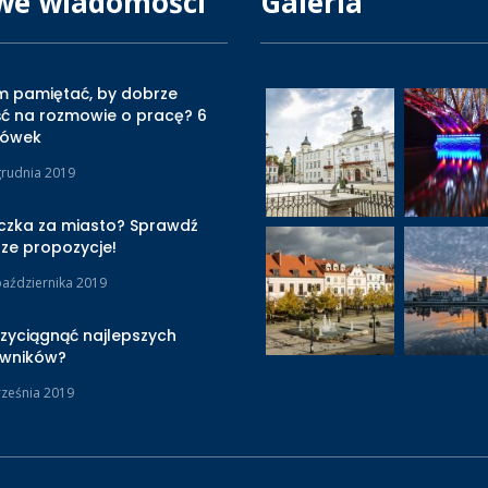
we wiadomości
Galeria
m pamiętać, by dobrze
ć na rozmowie o pracę? 6
zówek
grudnia 2019
czka za miasto? Sprawdź
ze propozycje!
października 2019
rzyciągnąć najlepszych
wników?
rześnia 2019