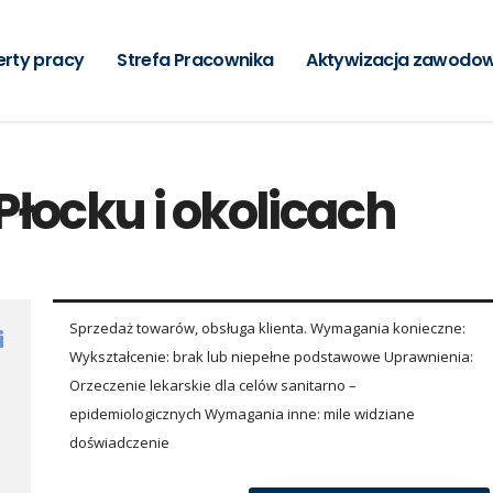
erty pracy
Strefa Pracownika
Aktywizacja zawodo
Płocku i okolicach
Sprzedaż towarów, obsługa klienta. Wymagania konieczne:
i
Wykształcenie: brak lub niepełne podstawowe Uprawnienia:
Orzeczenie lekarskie dla celów sanitarno –
epidemiologicznych Wymagania inne: mile widziane
doświadczenie