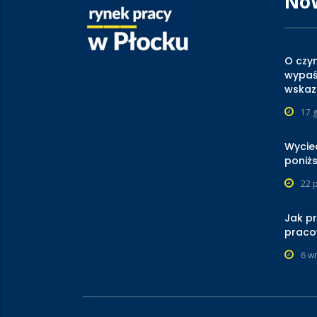
No
O czy
wypaś
wska
17 
Wycie
poniżs
22 
Jak p
praco
6 w