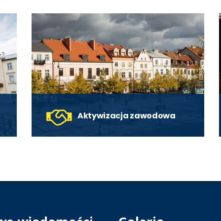
Aktywizacja zawodowa
Programy i projekty aktywizacyjne dla
osób bezrobotnych i poszukujących
pracy w Płocku.
czytaj więcej