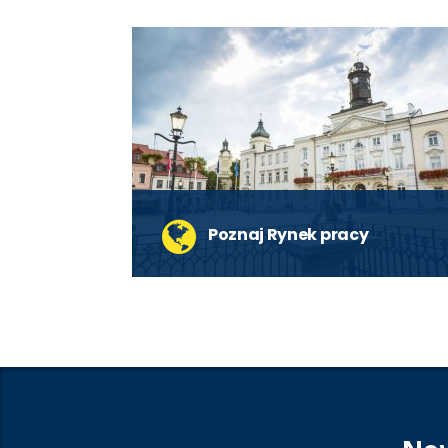
Poznaj Rynek pracy
Bezrobocie w Płocku jest niższe niż w
ostatnich latach, co jest pozytywnym
zjawiskiem.
czytaj więcej