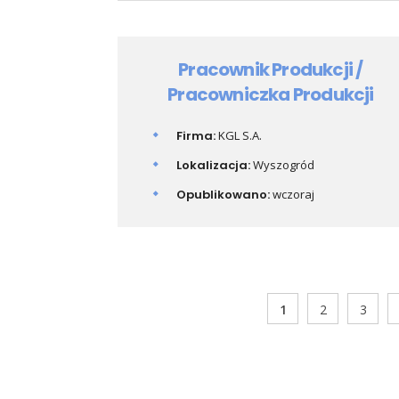
Pracownik Produkcji /
Pracowniczka Produkcji
Firma:
KGL S.A.
Lokalizacja:
Wyszogród
Opublikowano:
wczoraj
1
2
3