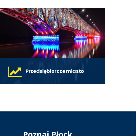
Przedsiębiorcze miasto
Wsparcie „startupowców” to jeden z
głównych celów pomocy w ramach
rewitalizacji miasta.
czytaj więcej
Poznaj Płock