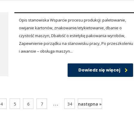
Opis stanowiska Wsparcie procesu produkcji: paletowanie,
owijanie kartonów, znakowanie/etykietowanie, dbanie o
czystość maszyn, Dbałość o estetykę pakowania wyrobów,
Zapewnienie porządku na stanowisku pracy, Po przeszkoleniu
i awansie – obsługa maszyn...
Dowiedz się więcej
...
4
5
6
7
34
następna »