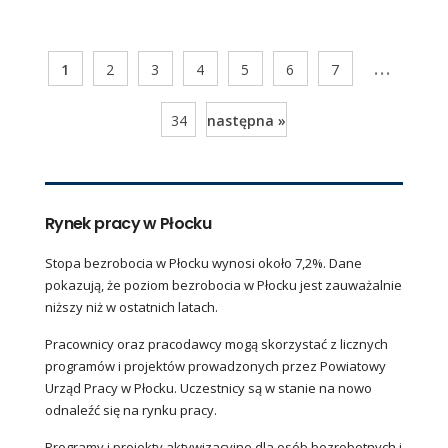
...
1
2
3
4
5
6
7
34
następna »
Rynek pracy w Płocku
Stopa bezrobocia w Płocku wynosi około 7,2%. Dane
pokazują, że poziom bezrobocia w Płocku jest zauważalnie
niższy niż w ostatnich latach.
Pracownicy oraz pracodawcy mogą skorzystać z licznych
programów i projektów prowadzonych przez Powiatowy
Urząd Pracy w Płocku. Uczestnicy są w stanie na nowo
odnaleźć się na rynku pracy.
Programy i projekty aktywizacyjne dla osób bezrobotnych i