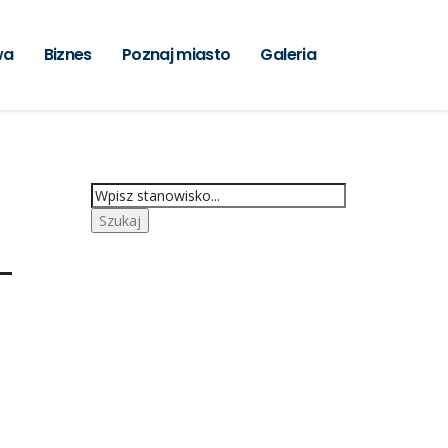
wa
Biznes
Poznaj miasto
Galeria