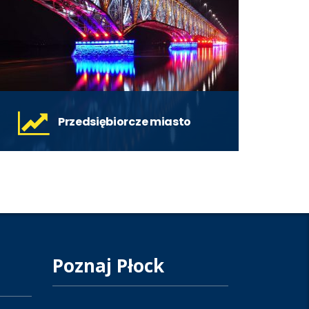
Przedsiębiorcze miasto
Wsparcie „startupowców” to jeden z
głównych celów pomocy w ramach
rewitalizacji miasta.
czytaj więcej
Poznaj Płock