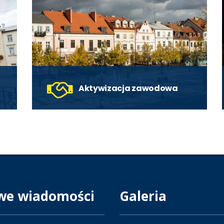
Aktywizacja zawodowa
Programy i projekty aktywizacyjne dla
osób bezrobotnych i poszukujących
pracy w Płocku.
czytaj więcej
we wiadomości
Galeria