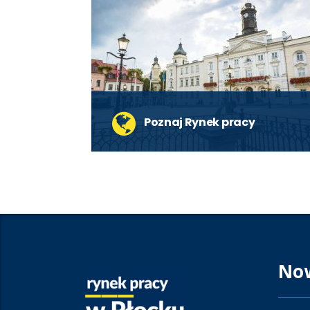
Poznaj Rynek pracy
Bezrobocie w Płocku jest niższe niż w
ostatnich latach, co jest pozytywnym
zjawiskiem.
czytaj więcej
No