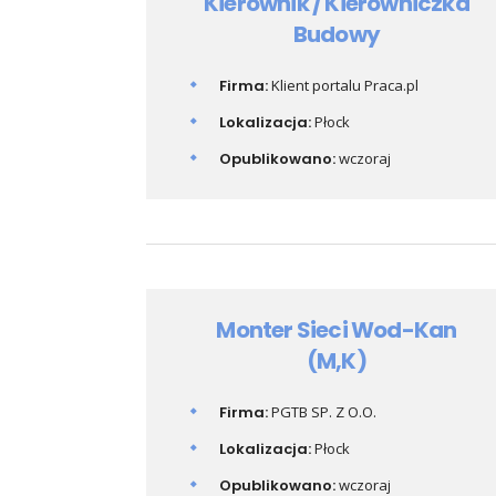
Kierownik / Kierowniczka
Budowy
Firma:
Klient portalu Praca.pl
Lokalizacja:
Płock
Opublikowano:
wczoraj
Monter Sieci Wod-Kan
(M,K)
Firma:
PGTB SP. Z O.O.
Lokalizacja:
Płock
Opublikowano:
wczoraj